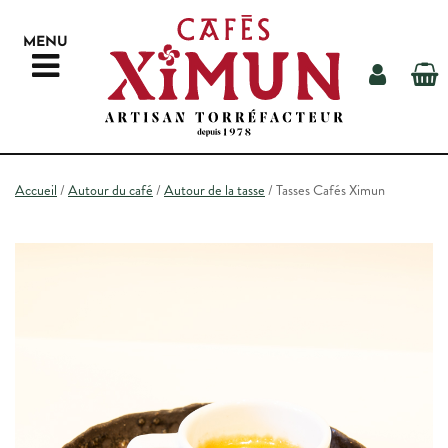
MENU
NOS CAFÉS
Accueil
/
Autour du café
/
Autour de la tasse
/ Tasses Cafés Ximun
NOTRE MATÉRIEL
AUTOUR DU CAFÉ
LA TORRÉFACTION
NOS REVENDEURS
CONTACT
RECHERCHE
ESPACE PROS