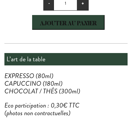
-
+
de
Tasses
Cafés
AJOUTER AU PANIER
Ximun
L’art de la table
EXPRESSO (80ml)
CAPUCCINO (180ml)
CHOCOLAT / THÉS (300ml)
Eco participation : 0,30€ TTC
(photos non contractuelles)