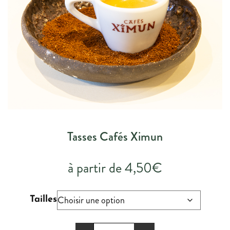
ACTU & BLOG
NOTRE FACEBOOK
NOTRE INSTAGRAM
S.A.V
Tasses Cafés Ximun
à partir de
4,50
€
Tailles
quantité