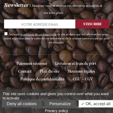
Newsletter :
Abonnez-vous et recevez nos dernières actualités et
nos bons plans
J'accepte
la politique de confidentialité
du site et donc que les informations saisies
soient exploitées dans le cadre de ma demande et de la relation commerciale qui peut
en découler.
Paiement sécurisé
Livraison et frais de port
Contact
Plan du site
Mentions légales
Politique de confidentialité
CGU – CGV
This site uses cookies and gives you control over what you want
to activate
Cafés Ximun, café artisanal à Bayonne © 2026 - Création et hébergement
Deny all cookies
Personalize
OK, accept all
DG Studio Création Bayonne
Privacy policy