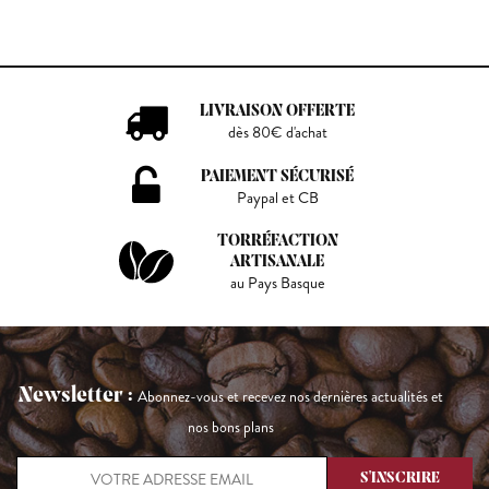
LIVRAISON OFFERTE
dès 80€ d'achat
PAIEMENT SÉCURISÉ
Paypal et CB
TORRÉFACTION
ARTISANALE
au Pays Basque
Newsletter :
Abonnez-vous et recevez nos dernières actualités et
nos bons plans