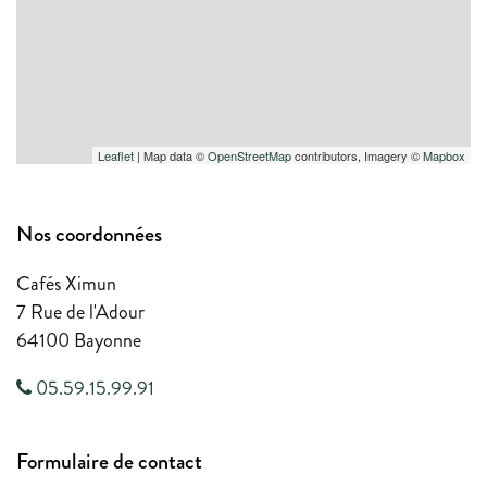
ACTU & BLOG
NOTRE FACEBOOK
NOTRE INSTAGRAM
S.A.V
Leaflet
| Map data ©
OpenStreetMap
contributors, Imagery ©
Mapbox
Nos coordonnées
Cafés Ximun
7 Rue de l'Adour
64100 Bayonne
05.59.15.99.91
Formulaire de contact