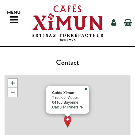
MENU
NOS CAFÉS
Contact
NOTRE MATÉRIEL
AUTOUR DU CAFÉ
+
LA TORRÉFACTION
×
−
Cafés Ximun
NOS REVENDEURS
7 rue de l'Adour,
64100 Bayonne
CONTACT
Calculer l'itinéraire
RECHERCHE
ESPACE PROS