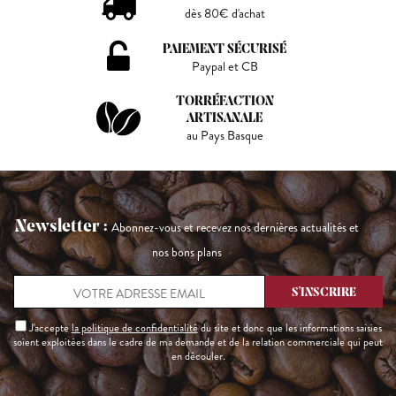
dès 80€ d'achat
PAIEMENT SÉCURISÉ
Paypal et CB
TORRÉFACTION
ARTISANALE
au Pays Basque
Newsletter :
Abonnez-vous et recevez nos dernières actualités et
nos bons plans
J'accepte
la politique de confidentialité
du site et donc que les informations saisies
soient exploitées dans le cadre de ma demande et de la relation commerciale qui peut
en découler.