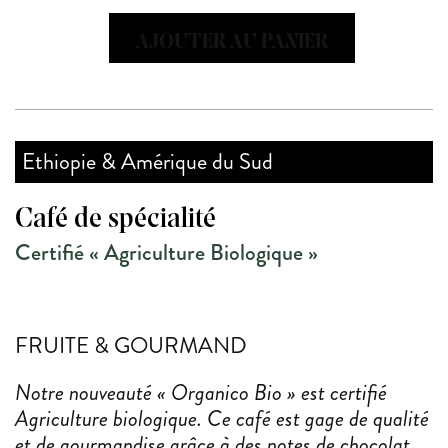
Organico
BIO
AJOUTER AU PANIER
Ethiopie & Amérique du Sud
Café de spécialité
Certifié « Agriculture Biologique »
FRUITE & GOURMAND
Notre nouveauté « Organico Bio » est certifié
Agriculture biologique. Ce café est gage de qualité
et de gourmandise grâce à des notes de chocolat,