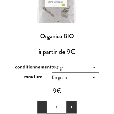
ACTU & BLOG
NOTRE FACEBOOK
NOTRE INSTAGRAM
S.A.V
Organico BIO
à partir de
9
€
conditionnement
mouture
9
€
quantité
-
+
de