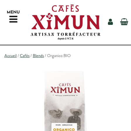
MENU
NOS CAFÉS
Accueil
/
Cafés
/
Blends
/ Organico BIO
NOTRE MATÉRIEL
AUTOUR DU CAFÉ
LA TORRÉFACTION
NOS REVENDEURS
CONTACT
RECHERCHE
ESPACE PROS