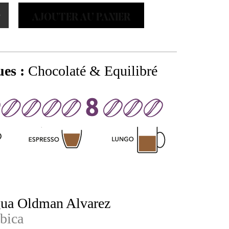
+
AJOUTER AU PANIER
LES
EUR
ues :
Chocolaté & Equilibré
ua Oldman Alvarez
bica