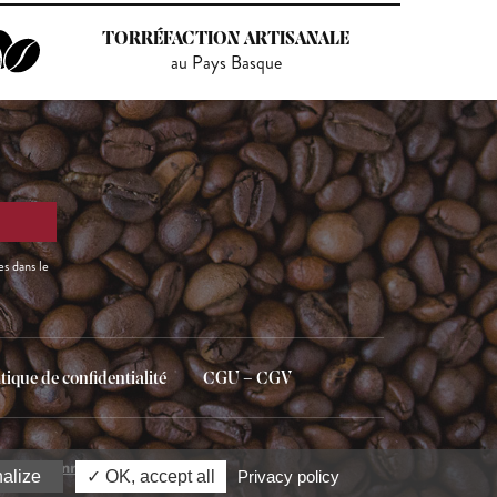
TORRÉFACTION ARTISANALE
au Pays Basque
es dans le
itique de confidentialité
CGU – CGV
ion Bayonne
alize
OK, accept all
Privacy policy