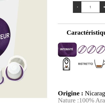
quantité
-
de
CAPSU
GLOBE
TROTT
Caractéristiq
x
50
Origine :
Nicarag
Nature :
100% Ara