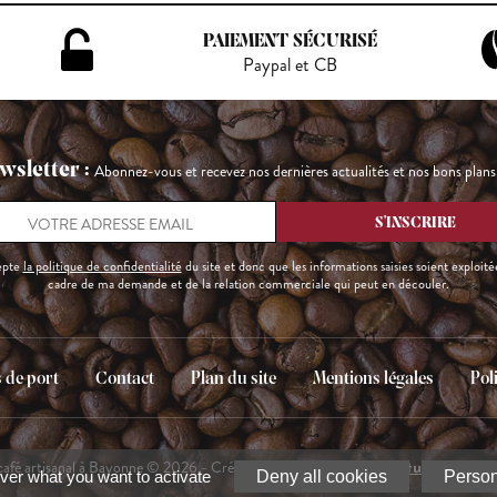
PAIEMENT SÉCURISÉ
Paypal et CB
wsletter :
Abonnez-vous et recevez nos dernières actualités et nos bons plans
epte
la politique de confidentialité
du site et donc que les informations saisies soient exploité
cadre de ma demande et de la relation commerciale qui peut en découler.
s de port
Contact
Plan du site
Mentions légales
Pol
café artisanal à Bayonne © 2026 - Création et hébergement
DG Studio Créat
ver what you want to activate
Deny all cookies
Person