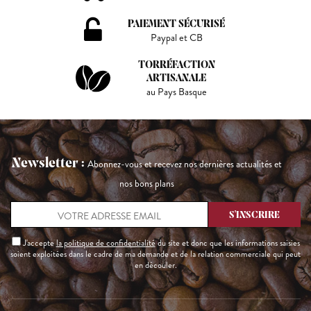
PAIEMENT SÉCURISÉ
Paypal et CB
TORRÉFACTION
ARTISANALE
au Pays Basque
Newsletter :
Abonnez-vous et recevez nos dernières actualités et
nos bons plans
J'accepte
la politique de confidentialité
du site et donc que les informations saisies
soient exploitées dans le cadre de ma demande et de la relation commerciale qui peut
en découler.