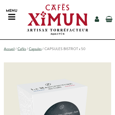
MENU
NOS CAFÉS
Accueil
/
Cafés
/
Capsules
/ CAPSULES BISTROT x 50
NOTRE MATÉRIEL
AUTOUR DU CAFÉ
LA TORRÉFACTION
NOS REVENDEURS
CONTACT
RECHERCHE
ESPACE PROS