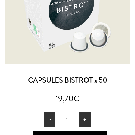
ACTU & BLOG
NOTRE FACEBOOK
NOTRE INSTAGRAM
S.A.V
CAPSULES BISTROT x 50
19,70
€
quantité
-
+
de
CAPSULES