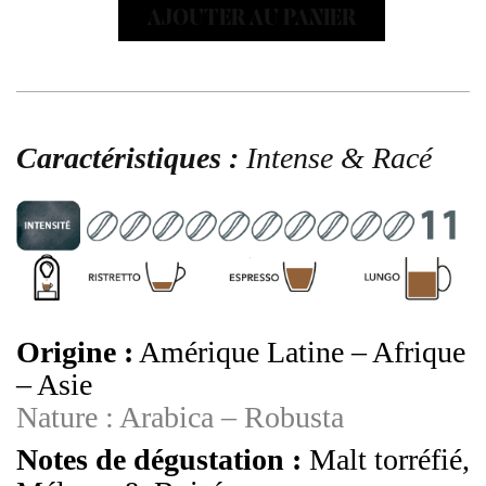
BISTROT
AJOUTER AU PANIER
x
50
Caractéristiques :
Intense & Racé
Origine :
Amérique Latine – Afrique
– Asie
Nature : Arabica – Robusta
Notes de dégustation :
Malt torréfié,