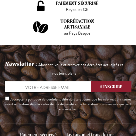
PAIEMENT SÉCURISÉ
Paypal et CB
TORRÉFACTION
ARTISANALE
au Pays Basque
Newsletter :
Abonnez-vous et recevez nos dernières actualités et
nos bons plans
J'accepte
la politique de confidentialité
du site et donc que les informations saisies
soient exploitées dans le cadre de ma demande et de la relation commerciale qui peut
en découler.
Paiement sécurisé
Livraison et frais de port