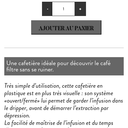
quantité
-
+
de
Cafetière
Clever
AJOUTER AU PANIER
Dripper
Une cafetière idéale pour découvrir le café
filtre sans se ruiner.
Très simple d’utilisation,
cette cafetière en
plastique est en plus très visuelle : son système
«ouvert/fermé» lui permet de garder l’infusion dans
le dripper, avant de démarrer l’extraction par
dépression.
La facilité de maîtrise de l’infusion et du temps