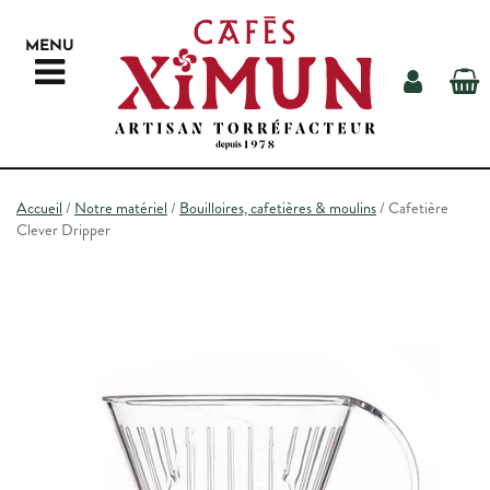
MENU
NOS CAFÉS
Accueil
/
Notre matériel
/
Bouilloires, cafetières & moulins
/ Cafetière
Clever Dripper
NOTRE MATÉRIEL
AUTOUR DU CAFÉ
LA TORRÉFACTION
NOS REVENDEURS
CONTACT
RECHERCHE
ESPACE PROS